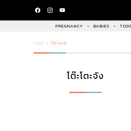
PREGNANCY
BABIES
TODD
HOME
โต๊ะโตะจัง
โต๊ะโตะจัง