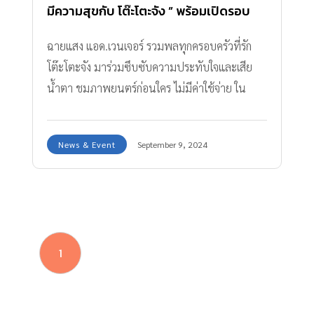
มีความสุขกับ โต๊ะโตะจัง ” พร้อมเปิดรอบ
ชวนซึ้ง เรียกน้ำตาผู้ชม ก่อนฉายจริง
ฉายแสง แอด.เวนเจอร์ รวมพลทุกครอบครัวที่รัก
โต๊ะโตะจัง มาร่วมซึบซับความประทับใจและเสีย
น้ำตา ชมภาพยนตร์ก่อนใคร ไม่มีค่าใช้จ่าย ใน
กิจกรรมรอบพิเศษชม โต๊ะโตะจัง เด็กหญิงข้าง
หน้าต่าง (Totto-Chan: The Little Girl at the
News & Event
September 9, 2024
Window) วรรณกรรมเยาวชนชั้นเยี่ยมจากสำนัก
พิมพ์ ผีเสื้อญี่ปุ่น ที่ถูกถ่ายทอดมาเป็นภาพยนตร์อ
นิเมะ ภายใต้โปรเจกต์ เมะ เรื่องราวของเด็กหญิง
แสนซน ที่เรียกน้ำตาคนทั้งเอเชีย ภายในงานยังได้
รับเกียรติจาก ชัยวัฒน์ มิ่งไม้ ประธานเจ้าหน้าที่
1
บริษัท ฉายแสง แอด.เวนเจอร์ จำกัด, สุชาดา เทพ
หินลัพ บรรณาธิการรักลูก พร้อมกิจกรรมท้ายรอบ
ร่วมพูดคุยหัวข้อ เติบโตอย่างมีความสุขกับ โต๊ะโตะ