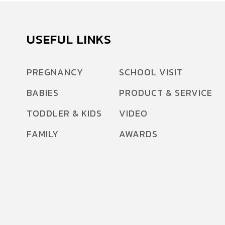
จัง โดยมี คุณหมอวิน ผศ.นพ.วรวุฒิ เชยประเสริฐ
กุมารแพทย์ทั่วไป ผู้ก่อตั้งแฟนเพจ “เลี้ยงลูกตามใจ
หมอ”, ตุ๊กตา พนิดา เอี่ยมศิรินพกุล (เพจเที่ยวรอบ
USEFUL LINKS
ลูก) ร่วมงาน ณ เมเจอร์ ซีนีเพล็กซ์ รัชโยธิน
ชัยวัฒน์ […]
PREGNANCY
SCHOOL VISIT
BABIES
PRODUCT & SERVICE
TODDLER & KIDS
VIDEO
FAMILY
AWARDS