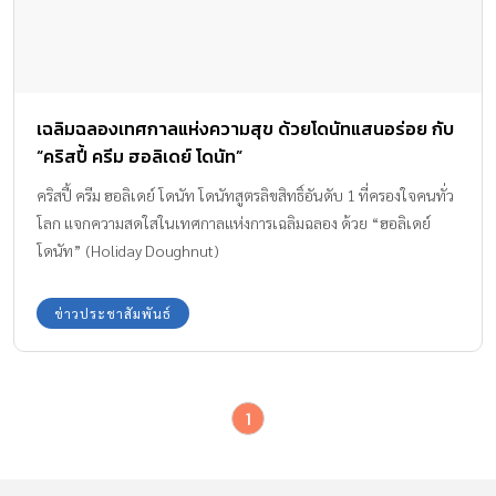
เฉลิมฉลองเทศกาลแห่งความสุข ด้วยโดนัทแสนอร่อย กับ
“คริสปี้ ครีม ฮอลิเดย์ โดนัท”
คริสปี้ ครีม ฮอลิเดย์ โดนัท โดนัทสูตรลิขสิทธิ์อันดับ 1 ที่ครองใจคนทั่ว
โลก แจกความสดใสในเทศกาลแห่งการเฉลิมฉลอง ด้วย “ฮอลิเดย์
โดนัท” (Holiday Doughnut)
ข่าวประชาสัมพันธ์
1