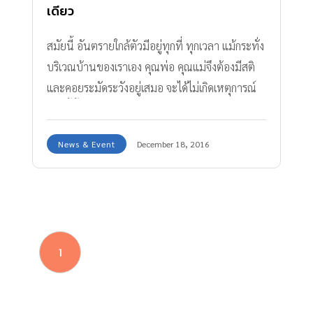
เดียว
สมัยนี้ อันตรายใกล้ตัวมีอยู่ทุกที่ ทุกเวลา แม้กระทั่ง
บริเวณบ้านของเราเอง คุณพ่อ คุณแม่จึงต้องมีสติ
และคอยระมัดระวังอยู่เสมอ จะได้ไม่เกิดเหตุการณ์
เช่นนี้ขึ้น เมื่อคุณแม่คนหนึ่งนั่งเล่นมือถือกับลูกอยู่
เพียงลำพังที่หน้าบ้าน แล้วจู่ๆ ก็มีคนร้ายขับรถ
News & Event
December 18, 2016
ผ่านมากระชากโทรศัพท์มือถือไป จะทำอย่างไร
เพื่อป้องกันการ โดนชิงมือถือ
1