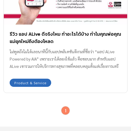
รีวิว แอป ALive ดีจริงไหม ทำอะไรได้บ้าง ทำไมคุณพ่อคุณ
แม่ยุคใหม่ถึงต้องโหลด
ไม่พูดถึงไม่ได้เลยนาทีนี้กับแอปพลิเคชันดีงามที่ชื่อว่า “แอป ALive
Powered by AIA” เพราะเราได้ลองใช้แล้ว คือชอบมาก สำหรับแอป
ALive เขารวมการให้บริการทางสุขภาพที่คลอบคลุมตั้งแต่เรื่องการเตรี
ยมตัวก่อนมีลูก การตั้งครรภ์ การคลอด การเลี้ยงลูก พัฒนาการการ
เติบโตของลูก ฯลฯ ที่เด็ดสุด ๆ คือสามารถ call พูดคุยปรึกษากับคุณ
Product & Service
หมอ พยาบาลแบบเห็นหน้ากันได้ด้วย อันนี้ ฟรี! นะจ๊ะ ขอบอก
1