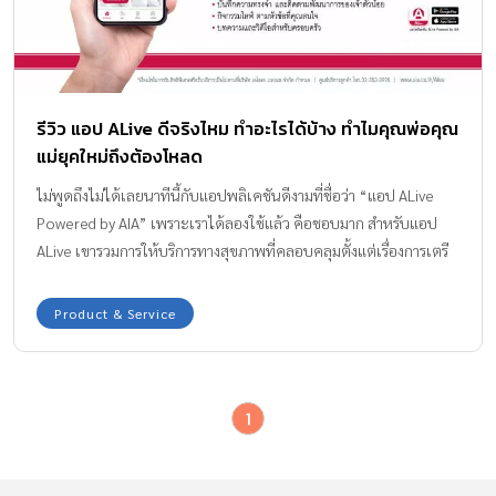
รีวิว แอป ALive ดีจริงไหม ทำอะไรได้บ้าง ทำไมคุณพ่อคุณ
แม่ยุคใหม่ถึงต้องโหลด
ไม่พูดถึงไม่ได้เลยนาทีนี้กับแอปพลิเคชันดีงามที่ชื่อว่า “แอป ALive
Powered by AIA” เพราะเราได้ลองใช้แล้ว คือชอบมาก สำหรับแอป
ALive เขารวมการให้บริการทางสุขภาพที่คลอบคลุมตั้งแต่เรื่องการเตรี
ยมตัวก่อนมีลูก การตั้งครรภ์ การคลอด การเลี้ยงลูก พัฒนาการการ
เติบโตของลูก ฯลฯ ที่เด็ดสุด ๆ คือสามารถ call พูดคุยปรึกษากับคุณ
Product & Service
หมอ พยาบาลแบบเห็นหน้ากันได้ด้วย อันนี้ ฟรี! นะจ๊ะ ขอบอก
1