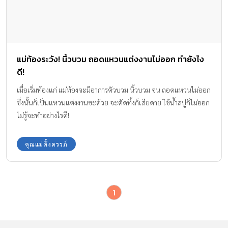
แม่ท้องระวัง! นิ้วบวม ถอดแหวนแต่งงานไม่ออก ทำยังไง
ดี!
เมื่อเริ่มท้องแก่ แม่ท้องจะมีอาการตัวบวม นิ้วบวม จน ถอดแหวนไม่ออก
ซึ่งนั้นก็เป็นแหวนแต่งงานซะด้วย จะตัดทิ้งก็เสียดาย ใช้น้ำสบู่ก็ไม่ออก
ไม่รู้จะทำอย่างไรดี!
คุณแม่ตั้งครรภ์
1