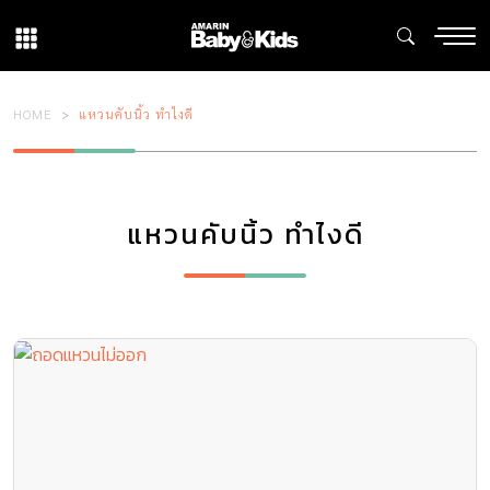
HOME
แหวนคับนิ้ว ทำไงดี
แหวนคับนิ้ว ทำไงดี