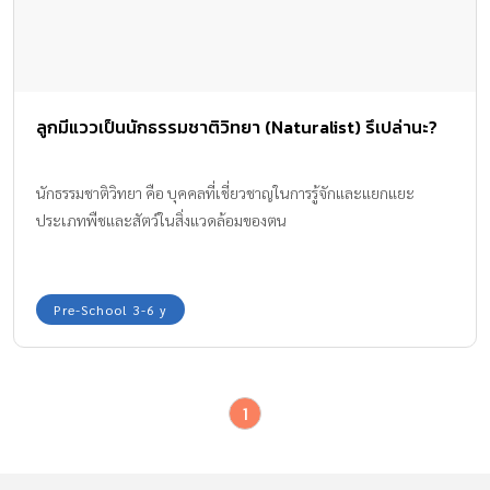
ลูกมีแววเป็นนักธรรมชาติวิทยา (Naturalist) รึเปล่านะ?
นักธรรมชาติวิทยา คือ บุคคลที่เชี่ยวชาญในการรู้จักและแยกแยะ
ประเภทพืชและสัตว์ในสิ่งแวดล้อมของตน
Pre-School 3-6 y
1