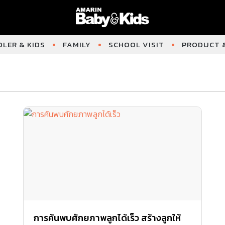
LER & KIDS
FAMILY
SCHOOL VISIT
PRODUCT &
การค้นพบศักยภาพลูกได้เร็ว สร้างลูกให้