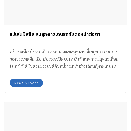
แม่เล่นมือถือ จนลูกสาวโดนรถทับต่อหน้าต่อตา
คลิปสะเทือนใจจากเมืองเย่หยาง มณฑลหูหนาน ซึ่งอยู่ทางตอนกลาง
ของประเทศจีน เมื่อกล้องวงจรปิด CCTV บันทึกเหตุการณ์สุดสะเทือน
ใจเอาไว้ได้ ในคลิปมีรถยนต์คันหนึ่งวิ่งมาทับร่าง เด็กหญิงวัยเพียง 2
ขวบ จนเสียชีวิต โดยก่อนหน้านั้น แม่เล่นมือถือ และปล่อยลูกน้อยเดิน
นำ
News & Event