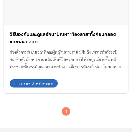
วิธีป้องกันและดูแลรักษาปัญหา”ท้องลาย”ทั้งก่อนคลอด
และหลังคลอด
ช่วงตั้งครรภ์เป็นเวลาที่คุณผู้หญิงหลายคนใฝ่ฝันถึง เพราะกำลังจะมี
สมาชิกตัวน้อยๆ เข้ามาเติมเต็มชีวิตครอบครัวให้สมบูรณ์มากขึ้น แต่
ทว่าขณะตั้งครรภ์คุณแม่หลายท่านอาจมีอาการคันหน้าท้อง โดยเฉพาะ
ช่วงระยะใกล้คลอด เมื่อสำรวจดูอาจพบว่าผิวหนังบริเวณนั้นแตกเป็น
ร่องซะแล้ว
การคลอด & หลังคลอด
1