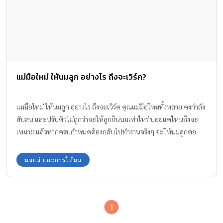
แม่มือใหม่ ให้นมลูก อย่างไร ถึงจะเวิร์ค?
แม่มือใหม่ ให้นมลูก อย่างไร ถึงจะเวิร์ค คุณแม่มือใหม่ทั้งหลาย คงกำลัง
สับสน และปรับตัวไม่ถูกว่าจะให้ลูกกินนมเท่าไหร่ บ่อยแค่ไหนถึงจะ
เหมาะ แล้วหากครบกำหนดต้องกลับไปทำงานจริงๆ จะให้นมลูกต่อ
เนื่องอย่างไรดี ทั้งหมดนี้เรามีเคล็ดลับฉบับย่อแบบเวิร์คๆมาบอกกันค่ะ
นมแม่ และการให้นม
1