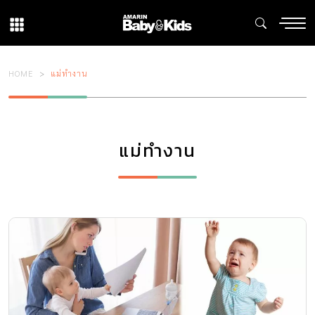
HOME
แม่ทำงาน
แม่ทำงาน