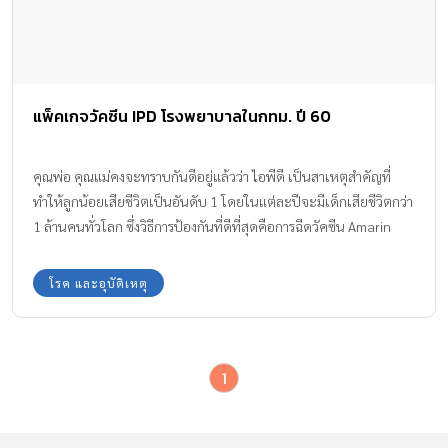
แพ็คเกจวัคซีน IPD โรงพยาบาลในกทม. ปี 60
คุณพ่อ คุณแม่คงจะทราบกันดีอยู่แล้วว่า ไอพีดี เป็นสาเหตุสำคัญที่
ทำให้ลูกน้อยเสียชีวิตเป็นอันดับ 1 โดยในแต่ละปีจะมีเด็กเสียชีวิตกว่า
1 ล้านคนทั่วโลก ซึ่งวิธีการป้องกันที่ดีที่สุดคือการฉีดวัคซีน Amarin
Baby & Kids จึงรวบรวมราคา แพ็คเกจวัคซีน IPD มาฝากคุณพ่อ คุณแม่
ค่ะ
โรค และอุบัติเหตุ
1