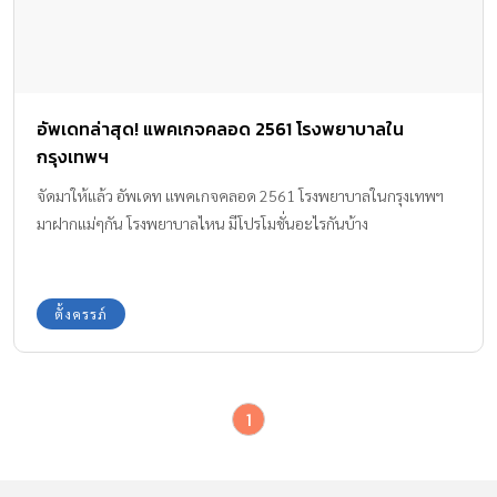
อัพเดทล่าสุด! แพคเกจคลอด 2561 โรงพยาบาลใน
กรุงเทพฯ
จัดมาให้แล้ว อัพเดท แพคเกจคลอด 2561 โรงพยาบาลในกรุงเทพฯ
มาฝากแม่ๆกัน โรงพยาบาลไหน มีโปรโมชั่นอะไรกันบ้าง
ตั้งครรภ์
1