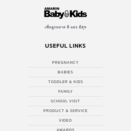
เพื่อลูกฉลาด ดี และ มีสุข
USEFUL LINKS
PREGNANCY
BABIES
TODDLER & KIDS
FAMILY
SCHOOL VISIT
PRODUCT & SERVICE
VIDEO
AWARDS