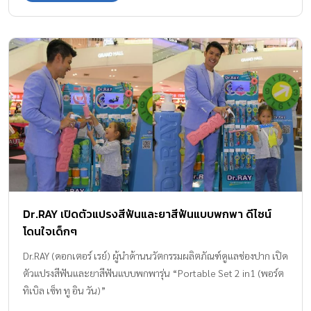
Dr.RAY เปิดตัวแปรงสีฟันและยาสีฟันแบบพกพา ดีไซน์
โดนใจเด็กๆ
Dr.RAY (ดอกเตอร์ เรย์) ผู้นำด้านนวัตกรรมผลิตภัณฑ์ดูแลช่องปาก เปิด
ตัวแปรงสีฟันและยาสีฟันแบบพกพารุ่น “Portable Set 2 in1 (พอร์ต
ทิเบิล เซ็ท ทู อิน วัน)”