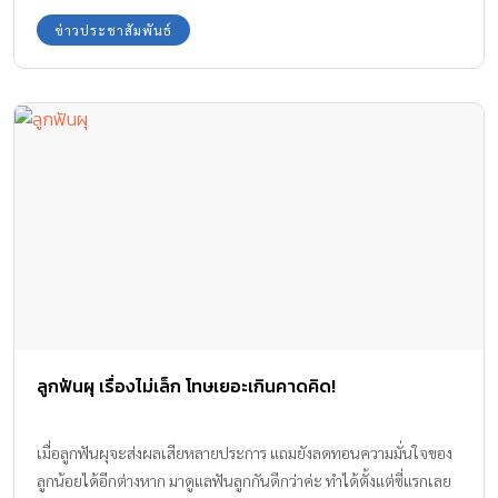
ข่าวประชาสัมพันธ์
ลูกฟันผุ เรื่องไม่เล็ก โทษเยอะเกินคาดคิด!
เมื่อลูกฟันผุจะส่งผลเสียหลายประการ แถมยังลดทอนความมั่นใจของ
ลูกน้อยได้อีกต่างหาก มาดูแลฟันลูกกันดีกว่าค่ะ ทำได้ตั้งแต่ซี่แรกเลย