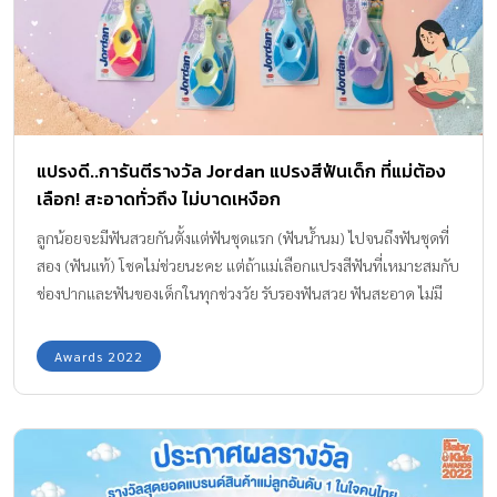
แปรงดี..การันตีรางวัล Jordan แปรงสีฟันเด็ก ที่แม่ต้อง
เลือก! สะอาดทั่วถึง ไม่บาดเหงือก
ลูกน้อยจะมีฟันสวยกันตั้งแต่ฟันชุดแรก (ฟันน้ำนม) ไปจนถึงฟันชุดที่
สอง (ฟันแท้) โชคไม่ช่วยนะคะ แต่ถ้าแม่เลือกแปรงสีฟันที่เหมาะสมกับ
ช่องปากและฟันของเด็กในทุกช่วงวัย รับรองฟันสวย ฟันสะอาด ไม่มี
คราบเศษอาหารหลงเหลือ แถมไม่มีปัญหาในเรื่องฟันผุด้วยนะคะ มา
ค่ะ กองบรรณาธิการ Amarin Baby & Kids เรามีสุดยอดแปรงสีฟันเด็ก
Awards 2022
ที่ออกแบบมาเพื่อใช้แปรงฟันเด็ก มาแนะนำให้ค่ะ