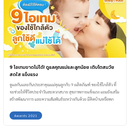
9 ไอเทมขาดไม่ได้! ดูแลคุณแม่และลูกน้อย เติบโตสมวัย
สดใส แข็งแรง
ดูแลกันและกันประสาคุณแม่คุณลูกกับ 9 ผลิตภัณฑ์ ของใช้ใกล้ตัว ที่
จะช่วยให้ชีวิตประจำวันสะดวกสบาย สุขภาพกายแข็งแรง แถมยังเสริม
สร้างพัฒนาการ และความสัมพันธ์ระหว่างกันด้วย มีติดบ้านหรือพก
ติดตัวไว้ดีแน่นอนค่ะ กองบรรณาธิการ Amarin Baby & Kids คัดสรร
สินค้าแม่และเด็กแต่ละชิ้นมีรางวัลการันตีคุณภาพ Amarin Baby &
Awards 2021
Kids Awards 2021 ไม่ว่าจะเป็น ยาสีฟันเด็ก เครื่องปั๊มนม สเปรย์
แอลกอฮอล์ฆ่าเชื้อโรค คอกกั้น ขนมเด็ก เป็นต้น