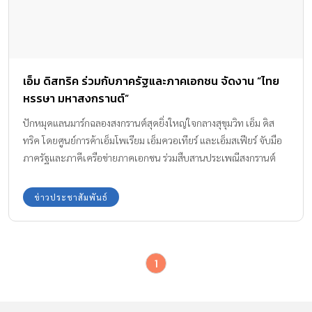
เอ็ม ดิสทริค ร่วมกับภาครัฐและภาคเอกชน จัดงาน “ไทย
หรรษา มหาสงกรานต์”
ปักหมุดแลนมาร์กฉลองสงกรานต์สุดยิ่งใหญ่ใจกลางสุขุมวิท เอ็ม ดิส
ทริค โดยศูนย์การค้าเอ็มโพเรียม เอ็มควอเทียร์ และเอ็มสเฟียร์ จับมือ
ภาครัฐและภาคีเครือข่ายภาคเอกชน ร่วมสืบสานประเพณีสงกรานต์
ไทย เนรมิตแลนมาร์กฉลองสงกรานต์ สุดยิ่งใหญ่ครั้งแรกใจกลาง
สุขุมวิทกับงาน “เอ็ม ดิสทริค ไทยหรรษา มหาสงกรานต์ 2025”
ข่าวประชาสัมพันธ์
เพลิดเพลินกับหลากหลายกิจกรรมในแบบสไตล์ไทย ทั้งการเล่นน้ำ
สงกรานต์กลางสวน การแสดงศิลปะวัฒนธรรมไทย เกมส์งานวัดแสน
สนุก รวมถึงการแสดงจากหนูน้อยเทพีสงกรานต์ ในวันที่ 12 – 14
1
เมษายน 2568 ณ อุทยาน เบญจสิริ (BTS พร้อมพงษ์) และ EM YARD
ชั้น G เอ็มสเฟียร์ สนุกสนานไปกับความบันเทิง 3 วัน 3 คืน จากศิลปิน
ชั้นนำอย่าง บุรินทร์ บุญวิสุทธิ์, จ๊ะ นงผณี, The Paradise Bangkok