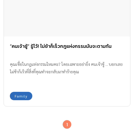
“คนเจ้าชู้” รู้ไว้! ไม่ช้าก็เร็วกฎแห่งกรรมมันจะตามทัน
คุณเชื่อในกฎแห่งกรรมไหมคะ? โดยเฉพาะอย่ายิ่ง คนเจ้าชู้ ... บอกเลย
ไม่ช้าก็เร็วที่สิ่งที่คุณทำจะกลับมาทำร้ายคุณ
Family
1