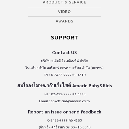
PRODUCT & SERVICE
VIDEO
AWARDS
SUPPORT
Contact US
บริษัท เอเอ็มอี อิมเมจิเนทีฟ จำกัด
ในเครือ บริษัท อมรินทร์ คอร์เปอเรชั่นส์ จำกัด (มหาชน)
Tel : 0-2422-9999 ต่อ 4510
สนใจลงโฆษณากับเว็บไซต์ Amarin Baby&Kids
Tel : 02-422-9999 ต่อ 4775
Email :
abkofficial@amarin.co.th
Report an issue or send feedback
0-2422-9999 ต่อ 4180
(จันทร์ - ศุกร์ เวลา 09.00 - 18.00 น)