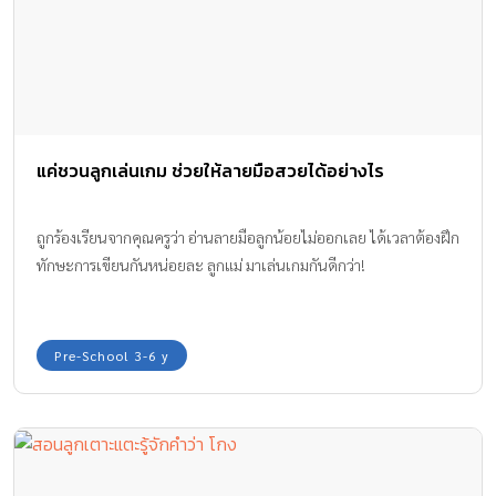
แค่ชวนลูกเล่นเกม ช่วยให้ลายมือสวยได้อย่างไร
ถูกร้องเรียนจากคุณครูว่า อ่านลายมือลูกน้อยไม่ออกเลย ได้เวลาต้องฝึก
ทักษะการเขียนกันหน่อยละ ลูกแม่ มาเล่นเกมกันดีกว่า!
Pre-School 3-6 y