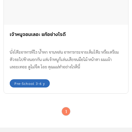
เจ้าหนูจอมเลอะ แก้อย่างไรดี
นั่งโต๊ะอาหารทีไร น้ำหก จานหล่น อาหารกระจายเต็มโต๊ะ หรือเตรียม
ตัวจะไปข้างนอกกัน แต่เจ้าหนูก็เล่นเสียจนมือไม้ หน้าตา ผมเผ้า
เลอะเทอะ ดูไม่จืด โอย คุณแม่ทำอย่างไรดีนี่
Pre-School 3-6 y
1