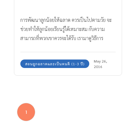
การพัฒนาลูกน้อยให้ฉลาด ควรเป็นไปตามวัย จะ
ช่วยทำให้ลูกน้อยเรียนรู้ได้เหมาะสม กับความ
สามารถที่พวกเขาควรจะได้รับ เรามาดูวิธีการ
พัฒนาลูกน้อยวัยต่างๆ โดย พ.ท.พญ.กมลพรรณ
ชีวพันธุศรี ที่แนะนำวิธี เลี้ยงลูกฉลาด ตามวัยตั้งแต่
May 26,
สอนลูกฉลาดและเป็นคนดี (1-3 ปี)
0 – 12 ขวบ กันค่ะ
2016
1