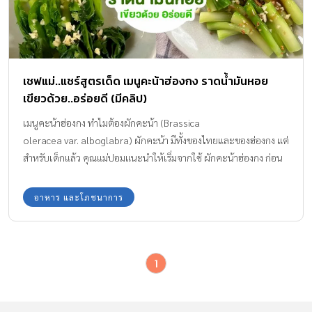
เชฟแม่..แชร์สูตรเด็ด เมนูคะน้าฮ่องกง ราดน้ำมันหอย
เขียวด้วย..อร่อยดี (มีคลิป)
เมนูคะน้าฮ่องกง ทำไมต้องผักคะน้า (Brassica
oleracea var. alboglabra) ผักคะน้า มีทั้งของไทยและของฮ่องกง แต่
สำหรับเด็กแล้ว คุณแม่ปอมแนะนำให้เริ่มจากใช้ ผักคะน้าฮ่องกง ก่อน
เพราะ จุดขายของเราก็คือความกรุบกรอบของก้าน ซึ่งคะน้าไทยมักจะมี
ก้านเล็ก(แต่หากหาชนิดก้านใหญ่ได้ก็ใช้ได้เช่นกัน) บางครั้งจะเหนียว
อาหาร และโภชนาการ
ทั้งก้านและทั้งใบ ซึ่งจะพาลให้เหล่าวัยกระเตาะไม่ซื้อแถมขยาดไป
ตามๆ กัน จริงๆ แล้ว คะน้า ถูกจัดอยู่ในวงศ์กะหล่ำ (Cruciferous
Vegetable) เช่นเดียวกับ บร็อคโคลี่ ฝรั่งถึงเรียกคะน้าว่า Chinese
1
Broccoli หรือ Gai Lan 芥蓝 แบบแคนโตนิส ผักประเภทนี้ค่อนข้างท้า
ท้ายแก๊งฟันน้ำนม โดยเฉพาะกลุ่มที่มีพันธุกรรมต่อมรับรู้รสที่ไวต่อรส
ขมเป็นอย่างมาก ถือเป็นกลุ่มผักที่ท้าทาย แต่คุ้มค่ามากถ้าเด็ก ๆ จะ