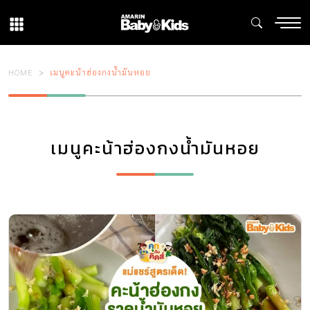
HOME
เมนูคะน้าฮ่องกงน้ำมันหอย
เมนูคะน้าฮ่องกงน้ำมันหอย