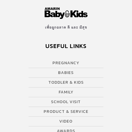
หลงรักมัน ไว้มีโอกาสจะกลับมาพูดเรื่องผักวงศ์นี้อีก ทำความเข้าใจ
เด็กไม่กินผัก และวิธีฝึกลูกกินผักที่ได้ผลดี ไม่ต้องบังคับ ลูกไม่กินผัก
วิธีสอนลูกกินผัก ช่วยให้สุขภาพแข็งแรง แจกสูตร..ลูกซัดหมดจาน เมนู
คะน้าฮ่องกง ราดน้ำมันหอย เขียวด้วยอร่อยดี (เหมาะสำหับเด็กอายุ 3
เพื่อลูกฉลาด ดี และ มีสุข
ปีขึ้นไป เนื่องจากมีส่วนผสมของซอสปรุงรส) เมนูจาก Rima’s […]
USEFUL LINKS
PREGNANCY
BABIES
TODDLER & KIDS
FAMILY
SCHOOL VISIT
PRODUCT & SERVICE
VIDEO
AWARDS