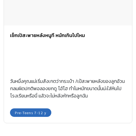
เช็กเป้สะพายหลังหนูที หนักเกินไปไหม
วันหนึ่งคุณแม่เริ่มสังเกตว่ากระเป๋า /เป้สะพายหลังของลูกอ้วน
กลมผิดปกติพอลองยกดู โอ้โฮ ทำไมหนักขนาดนั้นน่ะใส่หินไป
โรงเรียนหรือนี่ แล้วจะไม่หลังหักหรือลูกฉัน
Pre-Teens 7-12 y