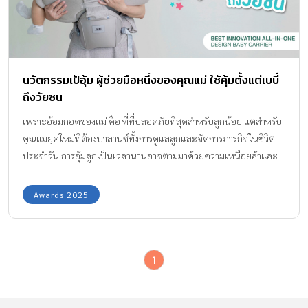
นวัตกรรมเป้อุ้ม ผู้ช่วยมือหนึ่งของคุณแม่ ใช้คุ้มตั้งแต่เบบี๋
ถึงวัยซน
เพราะอ้อมกอดของแม่ คือ ที่ที่ปลอดภัยที่สุดสำหรับลูกน้อย แต่สำหรับ
คุณแม่ยุคใหม่ที่ต้องบาลานซ์ทั้งการดูแลลูกและจัดการภารกิจในชีวิต
ประจำวัน การอุ้มลูกเป็นเวลานานอาจตามมาด้วยความเหนื่อยล้าและ
อาการปวดหลังที่เลี่ยงไม่ได้ จะดีกว่าไหม? ถ้าคุณแม่มีตัวช่วยที่ไม่ได้
เป็นแค่เป้อุ้มเด็กทั่วไป แต่เป็นนวัตกรรมล่าสุดที่ออกแบบมา เพื่อโอบ
Awards 2025
อุ้มสรีระเด็กแรกเกิดได้อย่างเป็นธรรมชาติ เหมือนนอนอยู่ในอ้อมอกแม่
จริง ๆ ทีมกองบรรณาธิการจะพาไปทำความรู้จักกับ เป้อุ้มเด็ก alfi เป้อุ้ม
ระดับ Innovation ที่จะมาเปลี่ยนนิยามของการเลี้ยงลูกให้ง่ายขึ้น
1
สบายขึ้น และ เต็มไปด้วยความอุ่นใจในทุกจังหวะของการเติบโตให้กับ
ลูกน้อย เป้อุ้มเด็ก alfi กับรางวัลการันตีคุณภาพ ความพิเศษที่ทำให้เป้
อุ้มเด็ก alfi โดดเด่น และได้รับรางวัลการันตีคุณภาพจากงาน Amarin