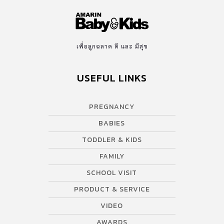
Baby & Kids Awards 2025 ในหมวด Smart & Innovative กับรางวัล
BEST INNOVATION IN ALL–IN-ONE DESIGN BABY CARRIER กับการ
ออกแบบนวัตกรรมที่เข้าใจหัวใจคนเป็นแม่ ด้วยดีไซน์ที่รวมทุกฟังก์ชัน
สำคัญไว้ในหนึ่งเดียว (All-in-One) สามารถปรับเปลี่ยนการใช้งานได้
เพื่อลูกฉลาด ดี และ มีสุข
หลากหลายและครอบคลุมทุกช่วงวัย ช่วยให้การเลี้ยงลูกนั้นสมาร์ทและ
สะดวกสบายขึ้นได้อย่างแท้จริงค่ะ เจาะลึกความล้ำ! เป้อุ้มเด็ก alfi รุ่น
USEFUL LINKS
Lulu-4 […]
PREGNANCY
BABIES
TODDLER & KIDS
FAMILY
SCHOOL VISIT
PRODUCT & SERVICE
VIDEO
AWARDS