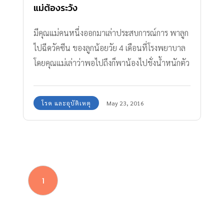
แม่ต้องระวัง
มีคุณแม่คนหนึ่งออกมาเล่าประสบการณ์การ พาลูก
ไปฉีดวัคซีน ของลูกน้อยวัย 4 เดือนที่โรงพยาบาล
โดยคุณแม่เล่าว่าพอไปถึงก็พาน้องไปชั่งน้ำหนักตัว
ตามปกติ เมื่อถึงคิวฉีดยา คุณแม่อุ้มน้องให้ฉีดเข็ม
แรกก็ร้องปกติเป็นธรรมดา หนูน้อยดิ้น เรื่องจึงเริ่ม
โรค และอุบัติเหตุ
May 23, 2016
จากตรงนี้
1