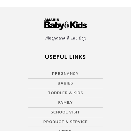
เพื่อลูกฉลาด ดี และ มีสุข
USEFUL LINKS
PREGNANCY
BABIES
TODDLER & KIDS
FAMILY
SCHOOL VISIT
PRODUCT & SERVICE