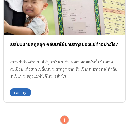
เปลี่ยนนามสกุลลูก กลับมาใช้นามสกุลของแม่ทำอย่างไร?
หากหย่ากันแล้วอยากให้ลูกกลับมาใช้นามสกุลของแม่ หรือ ยังไม่จด
ทะเบียนแต่อยาก เปลี่ยนนามสกุลลูก จากเดิมเป็นนามสกุลพ่อให้กลับ
มาเป็นนามสกุลแม่ทำได้ไหม อย่างไร?
Family
1