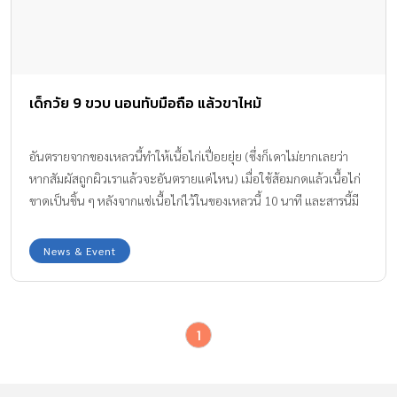
เด็กวัย 9 ขวบ นอนทับมือถือ แล้วขาไหม้
อันตรายจากของเหลวนี้ทำให้เนื้อไก่เปื่อยยุ่ย (ซึ่งก็เดาไม่ยากเลยว่า
หากสัมผัสถูกผิวเราแล้วจะอันตรายแค่ไหน) เมื่อใช้ส้อมกดแล้วเนื้อไก่
ขาดเป็นชิ้น ๆ หลังจากแช่เนื้อไก่ไว้ในของเหลวนี้ 10 นาที และสารนี้มี
ความเป็นกรด อีกทั้งมีสารเคมีจำพวกคลอรีนผสมอยู่ด้วย
News & Event
1