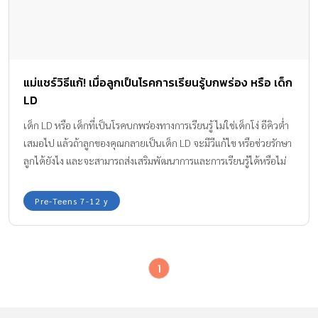
แม่แชร์วิธีแก้! เมื่อลูกเป็นโรคการเรียนรู้บกพร่อง หรือ เด็ก
LD
เด็ก LD หรือ เด็กที่เป็นโรคบกพร่องทางการเรียนรู้ ไม่ใช่เด็กโง่ อีคิวต่ำ
เสมอไป แล้วถ้าลูกของคุณกลายเป็นเด็ก LD จะมีวีแก้ไข หรือช่วยรักษา
ลูกได้ยังไง และจะสามารถส่งเสริมพัฒนาการและการเรียนรู้ได้หรือไม่
อย่างไรบ้าง Amarin Baby & Kids มีคำแนะนำดีๆ มาฝากค่ะ
Pre-Teens 7-12 y
1