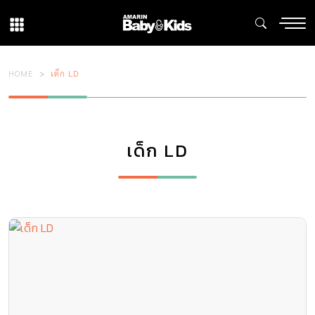
HOME
เด็ก LD
เด็ก LD