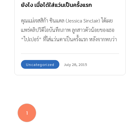
ยังไง เมื่อได้ใส่แว่นเป็นครั้งแรก
คุณแม่เจสสิก้า ซินแคล (Jessica Sinclair) ได้เผย
แพร่คลิปวิดีโอบันทึกภาพ ลูกสาวตัวน้อยของเธอ
“ไปเปอร์” ที่ใส่แว่นตาเป็นครั้ง­แรก หลังจากพบว่า
หนูน้อยมีปัญหาเกี่ยวกับสายตา ในทีแรกก็มีท่าที
ขัดขืนเพราะไม่ชิน แต่พอสวมแว่นตาแล้วก็ดู
Uncategorized
July 28, 2015
เหมือนว่านี่จะเป็น­ครั้งแรกที่หนูน้อยได้เห็นพ่อและ
แม่ของเธอ­อย่างชัดเจน ทำให้เธอนิ่งไปพร้อมกับยิ้ม
ตอนแรกก็ไม่ได้ร่าเริงอะไรหรอก เจ้าหนูไปเปอร์นั่ง
กัดข้าวของตามประสาเด็ก ๆ พอหม่ามี้เอาแว่นมา
สวมให้ ก็ดิ้นเหมือนรำคาญจังเลย เอาอะไรมาใส่ให้
1
ป๋มเนี่ย แต่พอขยับแว่นจนไปอยู่บนดั้งของไปเปอร์
แล้ว เจ้าหนูก็เกิดอาการอย่างนี้ และแล้วไปเปอร์ก็
ตื่นเต้นกับภาพชัดแจ๋วที่เห็น ประหนึ่งได้ดวงตา