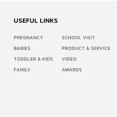
ใหม่ ว้าววววว โลกของป๋มมันช่างชัดแจ๋วอะไรเช่น
นี้ ตามไปชมคลิปสุดน่ารักกันดีกว่าค่ะ ขอบคุณ
ภาพและข้อมูลจาก : baby.kapook.com ขอบคุณ
USEFUL LINKS
วีดีโอจาก : Jessica Sinclair
PREGNANCY
SCHOOL VISIT
BABIES
PRODUCT & SERVICE
TODDLER & KIDS
VIDEO
FAMILY
AWARDS