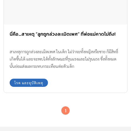
นี่คือ…สาเหตุ “ลูกถูกล่วงละเมิดเพศ” ที่พ่อแม่คาดไม่ถึง!
สาเหตุการถูกล่วงละเมิดเพศ ในเด็ก ไม่ว่าจะทั้งหญิงหรือชาย ก็มีสิทธิ์
เกิดขึ้นได้ และจะพบได้ทั้งลักษณะที่รุนแรงและไม่รุนแรง ซึ่งทั้งหมด
นั้นย่อมส่งผลกระทบกระเทือนต่อตัวเด็ก
โรค และอุบัติเหตุ
1