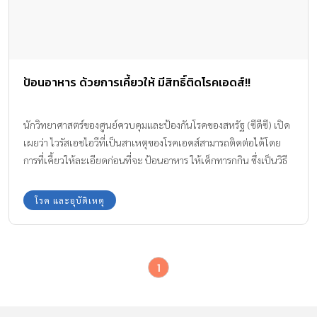
ป้อนอาหาร ด้วยการเคี้ยวให้ มีสิทธิ์ติดโรคเอดส์!!
นักวิทยาศาสตร์ของศูนย์ควบคุมและป้องกันโรคของสหรัฐ (ซีดีซี) เปิด
เผยว่า ไวรัสเอชไอวีที่เป็นสาเหตุของโรคเอดส์สามารถติดต่อได้โดย
การที่เคี้ยวให้ละเอียดก่อนที่จะ ป้อนอาหาร ให้เด็กทารกกิน ซึ่งเป็นวิธี
การที่พบบ่อยในประเทศยากจน และประเทศที่กำลังพัฒนาหลายแห่ง
โรค และอุบัติเหตุ
1