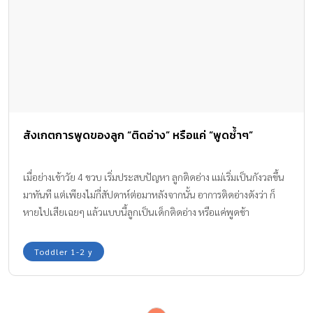
สังเกตการพูดของลูก “ติดอ่าง” หรือแค่ “พูดซ้ำๆ”
เมื่อย่างเข้าวัย 4 ขวบ เริ่มประสบปัญหา ลูกติดอ่าง แม่เริ่มเป็นกังวลขึ้น
มาทันที แต่เพียงไม่กี่สัปดาห์ต่อมาหลังจากนั้น อาการติดอ่างดังว่า ก็
หายไปเสียเฉยๆ แล้วแบบนี้ลูกเป็นเด็กติดอ่าง หรือแค่พูดช้า
Toddler 1-2 y