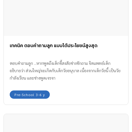
เทคนิค ตอบคำถามลูก แบบได้ประโยชน์สูงสุด
ตอบคำถามลูก ...หากพูดถึงเด็กขี้สงสัยช่างซักถาม จิตแพทย์เด็ก
อธิบายว่า ส่วนใหญ่จะเกิดกับเด็กวัยอนุบาล เนื่องจากเด็กวัยนี้ เป็นวัย
กำลังเรียน และช่างพูดเจรจา
Pre-School 3-6 y