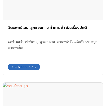
จิตแพทย์เผย! ลูกชอบถาม คำถามซ้ำ เป็นเรื่องปกติ
พ่อจ๋า แม่จ๋า อย่ารำคาญ "ลูกชอบถาม" มากเท่าไร ยิ่งเสริมพัฒนาการลูก
มากเท่านั้น!
Pre-School 3-6 y