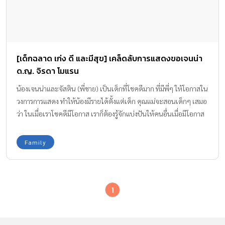
[เด็กฉลาด เก่ง ดี และมีสุข] เคล็ดลับการแสดงขอเจนน่า
ด.ญ. จิรดา โมแรน
น้องเจนน่าและจัสติน (พี่ชาย) เป็นเด็กที่โชคดีมาก ที่มีพี่ๆ ให้โอกาสใน
วงการการแสดง ทำให้น้องมีรายได้ตั้งแต่เด็ก คุณแม่จะสอนเด็กๆ เสมอ
ว่า ในเมื่อเราโชคดีมีโอกาส เราก็ต้องรู้จักแบ่งปันให้คนอื่นเมื่อมีโอกาส
ด้วยเช่นกัน
Family
1