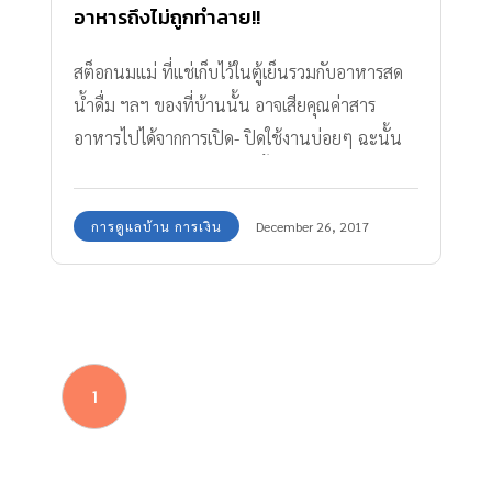
อาหารถึงไม่ถูกทำลาย!!
สต็อกนมแม่ ที่แช่เก็บไว้ในตู้เย็นรวมกับอาหารสด
น้ำดื่ม ฯลฯ ของที่บ้านนั้น อาจเสียคุณค่าสาร
อาหารไปได้จากการเปิด- ปิดใช้งานบ่อยๆ ฉะนั้น
เพื่อไม่ให้คุณแม่ต้องเสียเงินซื้อตู้แช่นมแม่แยกต่าง
หาก สามารถเก็บน้ำนมแม่ไว้ในตู้เย็นเดียวกับของ
การดูแลบ้าน การเงิน
December 26, 2017
แช่เย็นอื่นๆ เราจะพาไปรู้จักกับตู้เย็นซัมซุง Twin
Cooling PlusTM ตู้เย็นหนึ่งเดียวที่ช่วยเก็บรักษา
คุณภาพน้ำนมแม่ และ อาหารให้สดใหม่นานขึ้น ที่
สำคัญคุณค่าสารอาหารไม่เปลี่ยนด้วยนะคะ
1