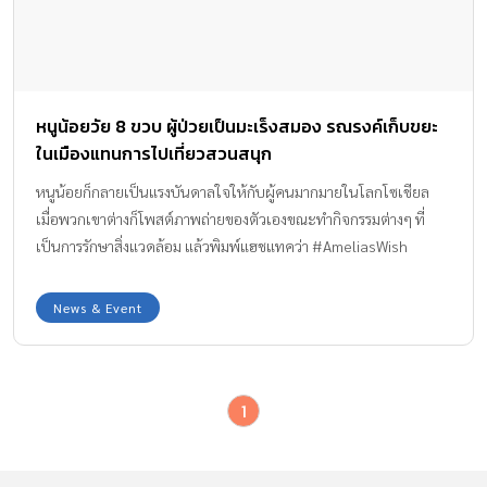
หนูน้อยวัย 8 ขวบ ผู้ป่วยเป็นมะเร็งสมอง รณรงค์เก็บขยะ
ในเมืองแทนการไปเที่ยวสวนสนุก
หนูน้อยก็กลายเป็นแรงบันดาลใจให้กับผู้คนมากมายในโลกโซเชียล
เมื่อพวกเขาต่างก็โพสต์ภาพถ่ายของตัวเองขณะทำกิจกรรมต่างๆ ที่
เป็นการรักษาสิ่งแวดล้อม แล้วพิมพ์แฮชแทคว่า #AmeliasWish
News & Event
1