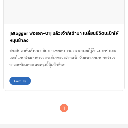
[Blogger พ่อเอก-01] แล้วเจ้าก็เข้ามา เปลี่ยนชีวิตปะป๊าให้
หมุนช้าลง
สองสัปดาห์หลังจากกลับจากเดอะบาราย ภรรยาผมก็รู้สึกแปลกๆ และ
เธอก็แอบนำแถบตรวจครรภ์มาตรวจตอนเช้า วันแรกเธอมาบอกว่า เรา
อาจจะท้องหละ แต่พรุ่งนี้ลุ้นอีกทีนะ
Family
1