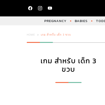
PREGNANCY
BABIES
TODD
HOME
เกม สำหรับ เด็ก 3 ขวบ
เกม สำหรับ เด็ก 3
ขวบ