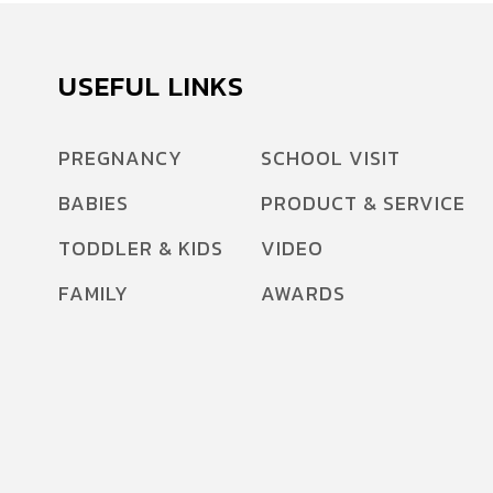
เด็ก ถึงปัญหาผื่นแพ้ผิวหนังอักเสบในเด็กๆ เพื่อแก้
ปัญหา ไขข้อข้องใจ ให้คุณพ่อ คุณแม่กันค่ะว่า ผื่น
แพ้ผิวหนังอักเสบในเด็ก เกิดจากอะไร จะทราบได้
USEFUL LINKS
อย่างไรว่าเราแพ้อะไรและมีวิธีการรักษาอย่างไร ทำ
อย่างไรถึงช่วยไม่ให้ลูกกลับมาเป็นผื่นซ้ำอีก และอีก
PREGNANCY
SCHOOL VISIT
หลากหลายคำถามที่คุณพ่อ คุณแม่อยากรู้ เรามีคำ
BABIES
PRODUCT & SERVICE
ตอบให้คะ Amarin Baby & Kids ได้รับเกียรติจาก
[…]
TODDLER & KIDS
VIDEO
FAMILY
AWARDS