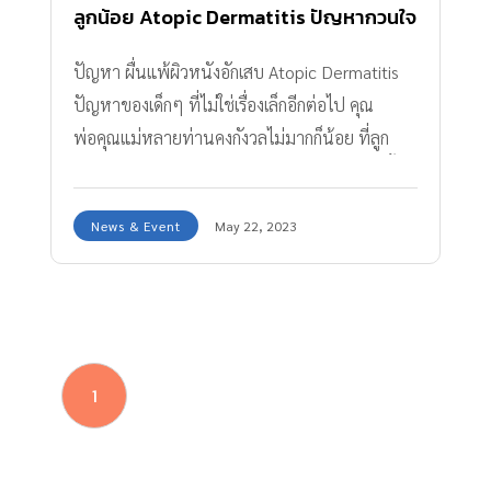
ลูกน้อย Atopic Dermatitis ปัญหากวนใจ
ของพ่อแม่ รักษาอย่างไรดี?
ปัญหา ผื่นแพ้ผิวหนังอักเสบ Atopic Dermatitis
ปัญหาของเด็กๆ ที่ไม่ใช่เรื่องเล็กอีกต่อไป คุณ
พ่อคุณแม่หลายท่านคงกังวลไม่มากก็น้อย ที่ลูก
น้อยของเรา เดี่ยวก็คัน เดี่ยวก็เป็นผด เดี่ยวก็ผื่นขึ้น
เกา คัน เป็นๆหายๆ จนเป็นแผล ผิวแห้งลอก มี
News & Event
May 22, 2023
รอยดำ ถึงผื่นแพ้ผิวหนังอักเสบเหล่านี้ จะไม่ได้เป็น
อันตราย เพราะไม่ได้เกิดจากการติดเชื้อ หรือเป็น
เรื่องร้ายแรงใดๆ แต่ก็สร้างความรำคาญให้ลูกน้อย
เป็นอย่างมาก และส่งผลระยะยาวได้ เช่น แผลเป็น
รอยด่างดำ ผิวหนังแห้งด้าน และอาจส่งผลต่อ
1
บุคลิกในการเข้าสังคม และสมาธิในการเรียนของลูก
น้อยได้ด้วย วันนี้ Amarin Baby & Kids มีนัดคุยกับ
คุณหมอ 2 ท่าน ทั้งคุณหมอผิวหนัง และคุณหมอ