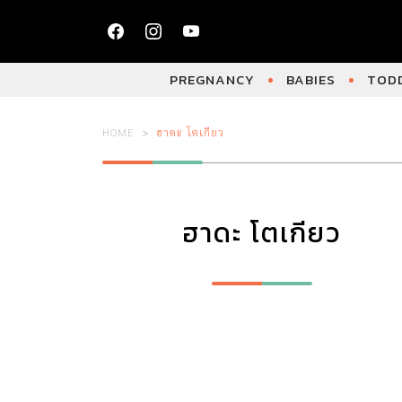
PREGNANCY
BABIES
TODD
HOME
ฮาดะ โตเกียว
ฮาดะ โตเกียว