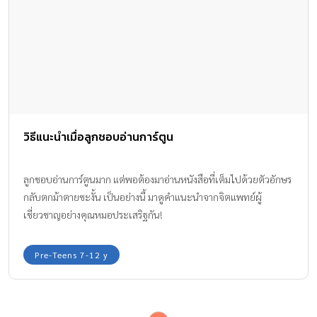
วิธีแนะนำเมื่อลูกชอบอ่านการ์ตูน
ลูกชอบอ่านการ์ตูนมาก แต่พอต้องมาอ่านหนังสือที่เต็มไปด้วยตัวอักษร
กลับตกม้าตายซะงั้น เป็นอย่างนี้ มาดูคำแนะนำจากจิตแพทย์ผู้
เชี่ยวชาญอย่างคุณหมอประเสริฐกัน!
Pre-Teens 7-12 y