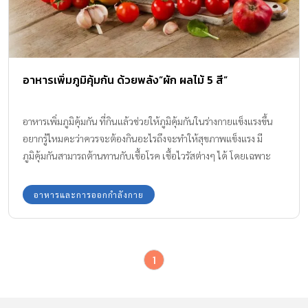
อาหารเพิ่มภูมิคุ้มกัน ด้วยพลัง”ผัก ผลไม้ 5 สี”
อาหารเพิ่มภูมิคุ้มกัน ที่กินแล้วช่วยให้ภูมิคุ้มกันในร่างกายแข็งแรงขึ้น
อยากรู้ไหมคะว่าควรจะต้องกินอะไรถึงจะทำให้สุขภาพแข็งแรง มี
ภูมิคุ้มกันสามารถต้านทานกับเชื้อโรค เชื้อไวรัสต่างๆ ได้ โดยเฉพาะ
ไวรัสร้ายที่ทุกคนกำลังเผชิญกันอยู่ตอนนี้ อย่างไวรัสโควิด 19 (Covid-
19) วันนี้ทีมแม่ABK มีมาแนะนำให้ค่ะ
อาหารและการออกกำลังกาย
1