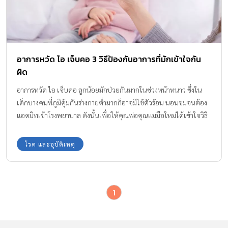
อาการหวัด ไอ เจ็บคอ 3 วิธีป้องกันอาการที่มักเข้าใจกัน
ผิด
อาการหวัด ไอ เจ็บคอ ลูกน้อยมักป่วยกันมากในช่วงหน้าหนาว ซึ่งใน
เด็กบางคนที่ภูมิคุ้มกันร่างกายต่ำมากก็อาจมีไข้ตัวร้อน นอนซมจนต้อง
แอดมิทเข้าโรงพยาบาล ดังนั้นเพื่อให้คุณพ่อคุณแม่มือใหม่ได้เข้าใจวิธี
การดูแลและป้องกันลูกน้อยจาก ไข้หวัดมากขึ้น เราจะพามาดู 3 ความ
เข้าใจผิดที่คุณพ่อคุณแม่อาจจะมี เกี่ยวกับการป้องกันไข้หวัดของลูก
โรค และอุบัติเหตุ
น้อยกันค่ะ
1