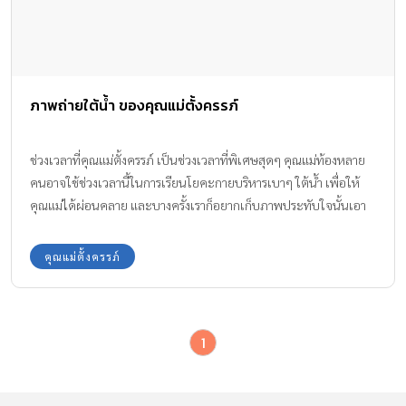
ภาพถ่ายใต้น้ำ ของคุณแม่ตั้งครรภ์
ช่วงเวลาที่คุณแม่ตั้งครรภ์ เป็นช่วงเวลาที่พิเศษสุดๆ คุณแม่ท้องหลาย
คนอาจใช้ช่วงเวลานี้ในการเรียนโยคะกายบริหารเบาๆ ใต้น้ำ เพื่อให้
คุณแม่ได้ผ่อนคลาย และบางครั้งเราก็อยากเก็บภาพประทับใจนั้นเอา
ไว้ให้ลูกน้อยดูเมื่อตอนโต เรามาดู ภาพถ่ายใต้น้ำ แสนอัศจรรย์ของคุณ
แม่ค่ะ
คุณแม่ตั้งครรภ์
1