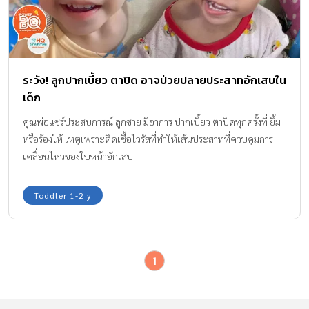
ระวัง! ลูกปากเบี้ยว ตาปิด อาจป่วยปลายประสาทอักเสบใน
เด็ก
คุณพ่อแชร์ประสบการณ์ ลูกชาย มีอาการ ปากเบี้ยว ตาปิดทุกครั้งที่ ยิ้ม
หรือร้องไห้ เหตุเพราะติดเชื้อไวรัสที่ทำให้เส้นประสาทที่ควบคุมการ
เคลื่อนไหวของใบหน้าอักเสบ
Toddler 1-2 y
1