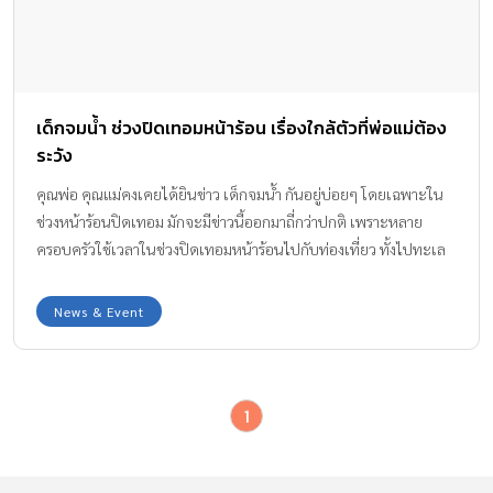
เด็กจมน้ำ ช่วงปิดเทอมหน้าร้อน เรื่องใกล้ตัวที่พ่อแม่ต้อง
ระวัง
คุณพ่อ คุณแม่คงเคยได้ยินข่าว เด็กจมน้ำ กันอยู่บ่อยๆ โดยเฉพาะใน
ช่วงหน้าร้อนปิดเทอม มักจะมีข่าวนี้ออกมาถี่กว่าปกติ เพราะหลาย
ครอบครัวใช้เวลาในช่วงปิดเทอมหน้าร้อนไปกับท่องเที่ยว ทั้งไปทะเล
เที่ยวน้ำตก หรือเล่นน้ำตามแม่น้ำลำคลองเพื่อคลายร้อน จึงต้องงระวัง
ให้มากๆ
News & Event
1