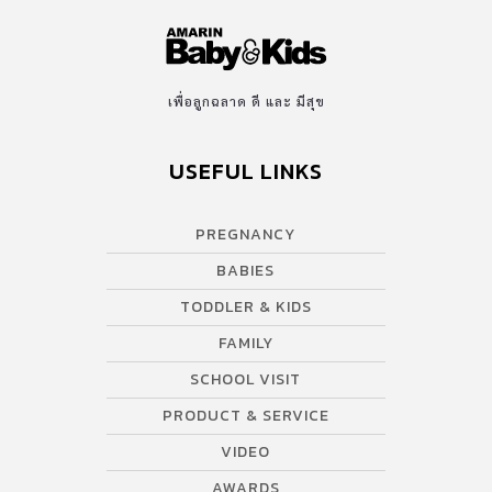
เพื่อลูกฉลาด ดี และ มีสุข
USEFUL LINKS
PREGNANCY
BABIES
TODDLER & KIDS
FAMILY
SCHOOL VISIT
PRODUCT & SERVICE
VIDEO
AWARDS