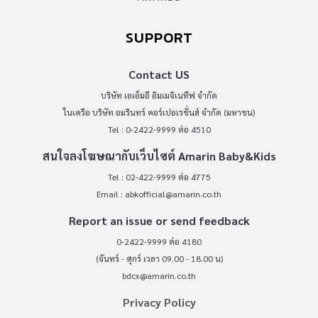
SUPPORT
Contact US
บริษัท เอเอ็มอี อิมเมจิเนทีฟ จำกัด
ในเครือ บริษัท อมรินทร์ คอร์เปอเรชั่นส์ จำกัด (มหาชน)
Tel : 0-2422-9999 ต่อ 4510
สนใจลงโฆษณากับเว็บไซต์ Amarin Baby&Kids
Tel : 02-422-9999 ต่อ 4775
Email :
abkofficial@amarin.co.th
Report an issue or send feedback
0-2422-9999 ต่อ 4180
(จันทร์ - ศุกร์ เวลา 09.00 - 18.00 น)
bdcx@amarin.co.th
Privacy Policy