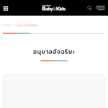
HOME
อนุบาลอัจฉริยะ
อนุบาลอัจฉริยะ