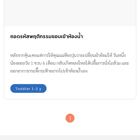
ถอดรหัสพฤติกรรมชอบเข้าห้องน้ำ
หลังจากคุ้นเคยแต่การให้คุณแม่ต้องวุ่นวายเปลี่ยนผ้าอ้อมให้ วันหนึ่ง
น้องออยวัย 1 ขวบ 6 เดือน กลับเกิดหลงใหลได้ปลื้มการนั่งโถส้วม และ
ออกอาการกระดี๊กระด๊าอยากไปเข้าห้องน้ำเอง
Toddler 1-2 y
1