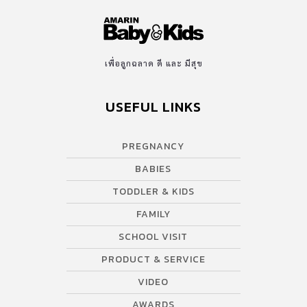
ไป หมอจัดยาให้ฉันและสามีกิน แนะนำให้ไปพักผ่อน ไม่น่าเชื่อว่า 6
เดือนหลังรักษา ฉันก็ตั้งครรภ์ ฉันรีบไปฝากท้องกับหมอพรรณี เจาะ
เลือดฉีดวัคซีนทำตามคำแนะนำของหมอทุกอย่าง ความดีใจที่จะมีลูก
น้อย ทำให้ฉันและสามีมีความสุขมาก แม้ตอนที่ฉันตั้งครรภ์ 2 เดือน
เพื่อลูกฉลาด ดี และ มีสุข
สามีได้รับอุบัติเหตุ รถคว่ำ กระดูกแขนขาหัก ใบหน้าเป็นแผล สามียัง
บอกว่า เป็นมากกว่านี้ก็ยอม […]
USEFUL LINKS
PREGNANCY
BABIES
TODDLER & KIDS
FAMILY
SCHOOL VISIT
PRODUCT & SERVICE
VIDEO
AWARDS