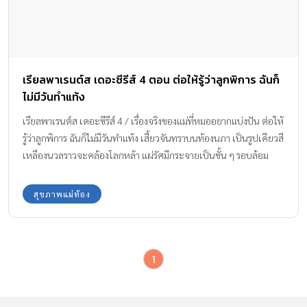
เรียลพาเรนต์ส เดอะซีรีส์ 4 ตอน ต่อให้รู้ว่าลูกพิการ ฉันก็
ไม่มีวันทำแท้ง
เรียลพาเรนต์ส เดอะซีรีส์ 4 / เรื่องจริงของแม่ที่หมออยากแบ่งปัน ต่อให้
รู้ว่าลูกพิการ ฉันก็ไม่มีวันทำแท้ง เสี้ยวจันทราบนท้องนภา เป็นรูปเคียวสี
เหลืองนวลราวจะคล้องโลกหล้า แผ่รัศมีกระจายเป็นชั้น ๆ รอบล้อม
ด้วยหมู่ดวงดาวกะพริบกะพราวเต็มผืนฟ้าที่มีสีดำสนิท โอ…โลกเรา
สวยเหลือเกิน เหมือนเทพยดามาเนรมิต…ฉันคิดในใจ ขณะยืนชม
สุขภาพแม่ท้อง
จันทร์ที่บนระเบียงบ้าน สามีใช้ไม้ค้ำยันเดินมา ฉันหันไปหาเขา เขาโอบ
ไหล่ฉัน มองท้องที่เริ่มนูนของฉัน ยิ้มอย่างดีใจเมื่อบอกฉันเบา ๆ ว่า
ขอบคุณของขวัญจากสรวงสวรรค์ ฉันชื่อจินตนา (ชื่อสมมุติ) อายุ 34 ปี
1
สามีอายุเท่ากัน แต่งงานมาสิบปีไม่มีลูก จึงไปปรึกษาเรื่องมีลูกยากกับ
หมอพรรณี (ชื่อสมมุติ) หมอตรวจเช็คทุกอย่างอย่างละเอียด สรุปว่าเป็น
เพราะสามีน้ำเชื้ออ่อน และฉันไม่มีไข่ตก หมอว่าเราสองคนอาจเครียด