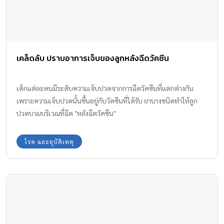
เคล็ดลับ ปราบอาการเจ็บของลูกหลังฉีดวัคซีน
เด็กแต่ละคนมีระดับความเจ็บปวดจากการฉีดวัคซีนที่แตกต่างกัน
เพราะความเจ็บปวดนั้นขึ้นอยู่กับวัคซีนที่ได้รับ ยาบางชนิดทำให้ลูก
ปวดบวมบริเวณที่ฉีด "หลังฉีดวัคซีน"
โรค และอุบัติเหตุ