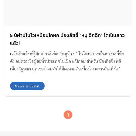
5 ปีผ่านไปไวเหมือนโกหก น้องลิซซี่ “หมู ฉึกฉึก” โตเป็นสาว
แล้ว!
เเจ้งเกิดเป็นที่รู้จักจากวลีเด็ด “หมูฉึก ๆ” ในโฆษณาเครื่องปรุงรสยี่ห้อ
ดัง จนครองใจผู้ชมทั่วประเทศไปเมื่อ 5 ปีก่อน สำหรับ น้องลิซซี่ เฟลิ
เซีย ณัฐษณา บุทเชอร์ จนทำให้มีผลงานต่อเนื่องในวงการบันเทิงไม่
น้อย ล่าสุดตอนนี้ น้องลิซซี่ มีอายุ 10 ขวบแล้ว เริ่มโตขึ้นเป็นสาวน้อย
น่ารัก เเต่ก็ยังคงความสดใสสมวัยเหมือนเดิม เเถมยังฉายเเววสวยเเละ
News & Event
น่ารักออกมาให้ได้เห็น เชื่อว่าคงจะมีหลายคนถ้าไม่บอกว่านี่คือลิซซี่ หมู
ฉึกๆก็คงจะจำไม่ได้อย่างเเน่นอน ว่าเเล้วน้องลิซซี่ จะเปลี่ยนไปแค่
ไหน? มาดูภาพล่าสุดของสาวน้อยคนนี้กันเลยค่ะ ขอบคุณภาพจาก
1
: https://www.facebook.com/Felicia-Butcher-
273599918077/timeline/