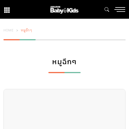
HOME
หมูฉึกๆ
หมูฉึกๆ