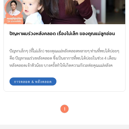
ปัญหาผมร่วงหลังคลอด เรื่องไม่เล็ก ของคุณแม่ลูกอ่อน
ปัญหาเล็กๆ (ที่ไม่เล็ก) ของคุณแม่หลังคลอดหลายๆ ท่านที่พบได้บ่อยๆ
คือ ปัญหาผมร่วงหลังคลอด ซึ่งเป็นอาการที่พบได้บ่อยในช่วง 4 เดือน
หลังคลอดเจ้าตัวน้อย บางครั้งทำให้เกิดความกังวลต่อคุณแม่หลังค
ลอดพอสมควร เรามาดูถึงสาเหตุ และวิธีการที่จะช่วยแก้ปัญหานี้ โดย
พญ. ภัสสิรา วารินศิริรักษ์ จากเพจ หมอสูติประตูถัดไป By Dr.Praew
การคลอด & หลังคลอด
Dr.Kim กันค่ะ
1