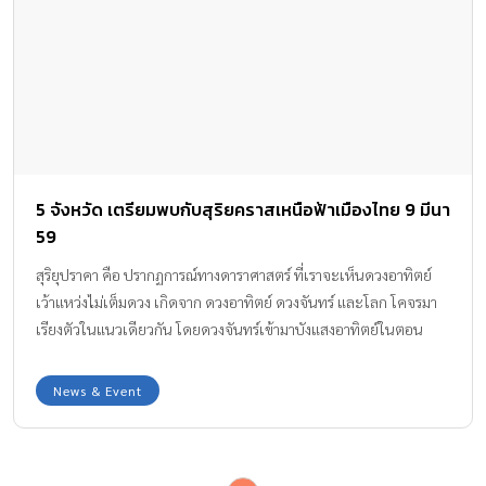
5 จังหวัด เตรียมพบกับสุริยคราสเหนือฟ้าเมืองไทย 9 มีนา
59
สุริยุปราคา คือ ปรากฏการณ์ทางดาราศาสตร์ ที่เราจะเห็นดวงอาทิตย์
เว้าแหว่งไม่เต็มดวง เกิดจาก ดวงอาทิตย์ ดวงจันทร์ และโลก โคจรมา
เรียงตัวในแนวเดียวกัน โดยดวงจันทร์เข้ามาบังแสงอาทิตย์ในตอน
กลางวัน ซึ่งคนบนโลกจะเห็นเป็นเงามืดเพียงชั่วขณะเพียงจุดเดียว
ประเทศต่างๆ มีโอกาสเห็นสุริยุปราคาเต็มดวงได้ไม่กี่ครั้ง
News & Event