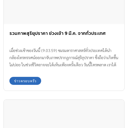
รวมภาพสุริยุปราคา ช่วงเช้า 9 มี.ค. จากทั่วประเทศ
เมื่อช่วงเช้าของวันนี้ (9.03.59) ชมรมดาราศาสตร์ทั่วประเทศได้นำ
กล้องโทรทรรศน์ออกมาจับภาพปรากฏการณ์สุริยุปราคา ซึ่งถือว่าเกิดขึ้น
ไม่บ่อย ในช่วงชีวิตอาจจะได้เห็นเพียงครั้งเดียว วันนี้ใครพลาด เราได้
นำภาพบรรยากาศมาให้ชมกันค่ะ
ข่าวครอบครัว