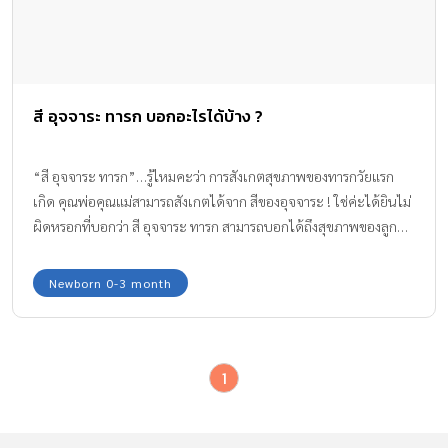
สี อุจจาระ ทารก บอกอะไรได้บ้าง ?
“สี อุจจาระ ทารก”…รู้ไหมคะว่า การสังเกตสุขภาพของทารกวัยแรก
เกิด คุณพ่อคุณแม่สามารถสังเกตได้จาก สีของอุจจาระ ! ใช่ค่ะได้ยินไม่
ผิดหรอกที่บอกว่า สี อุจจาระ ทารก สามารถบอกได้ถึงสุขภาพของลูก…
ทีมงาน Amarin Baby & Kids จะมาชวนพ่อแม่มือใหม่หัดสังเกต สี
อุจจาระ ทารก ว่าแต่ละสีบอกให้ทราบถึงสุขภาพลูกได้อย่างไรบ้าง
Newborn 0-3 month
1